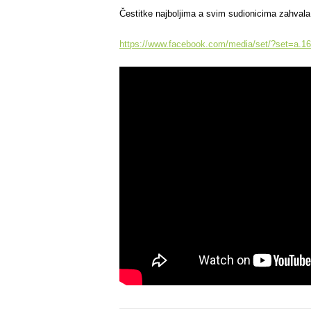
Čestitke najboljima a svim sudionicima zahvala
https://www.facebook.com/media/set/?set=a