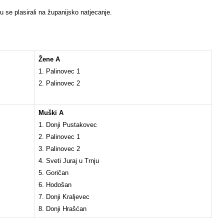
su se plasirali na županijsko natjecanje.
Žene A
1. Palinovec 1
2. Palinovec 2
Muški A
1. Donji Pustakovec
2. Palinovec 1
3. Palinovec 2
4. Sveti Juraj u Trnju
5. Goričan
6. Hodošan
7. Donji Kraljevec
8. Donji Hrašćan