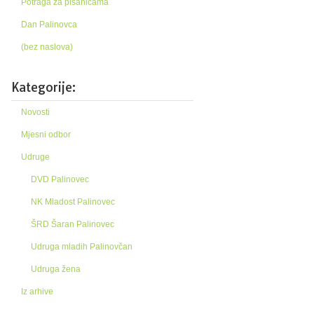
Potraga za pisanicama
Dan Palinovca
(bez naslova)
Kategorije:
Novosti
Mjesni odbor
Udruge
DVD Palinovec
NK Mladost Palinovec
ŠRD Šaran Palinovec
Udruga mladih Palinovčan
Udruga žena
Iz arhive