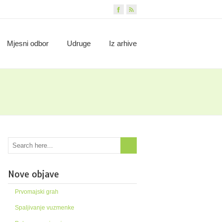
Mjesni odbor
Udruge
Iz arhive
Nove objave
Prvomajski grah
Spaljivanje vuzmenke