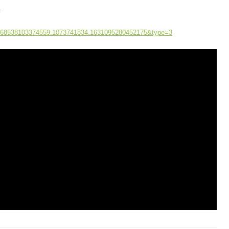
.
.1668538103374559.1073741834.1631095280452175&type=3