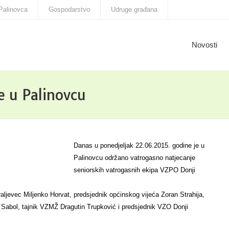
Palinovca
Gospodarstvo
Udruge građana
Novosti
e u Palinovcu
Danas u ponedjeljak 22.06.2015. godine je u
Palinovcu održano vatrogasno natjecanje
seniorskih vatrogasnih ekipa VZPO Donji
raljevec Miljenko Horvat, predsjednik općinskog vijeća Zoran Strahija,
 Sabol, tajnik VZMŽ Dragutin Trupković i predsjednik VZO Donji