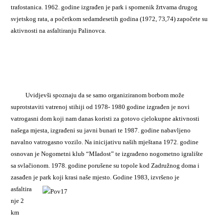
trafostanica. 1962. godine izgrađen je park i spomenik žrtvama drugog
svjetskog rata, a početkom sedamdesetih godina (1972, 73,74) započete su
aktivnosti na asfaltiranju Palinovca.
Uvidjevši spoznaju da se samo organiziranom borbom može
suprotstaviti vatrenoj stihiji od 1978- 1980 godine izgrađen je novi
vatrogasni dom koji nam danas koristi za gotovo cjelokupne aktivnosti
našega mjesta, izgrađeni su javni bunari te 1987. godine nabavljeno
navalno vatrogasno vozilo. Na inicijativu naših mještana 1972. godine
osnovan je Nogometni klub “MIadost” te izgrađeno nogometno igralište
sa svlačionom. 1978. godine porušene su topole kod Zadružnog doma i
zasađen je park koji krasi naše mjesto.
Godine 1983, izvršeno je
asfaltira
nje 2
km