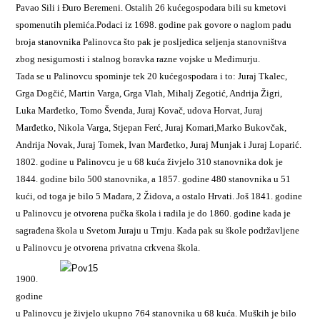
Pavao Sili i Đuro Beremeni. Ostalih 26 kućegospodara bili su kmetovi
spomenutih plemića.Podaci iz 1698. godine pak govore o naglom padu
broja stanovnika Palinovca što pak je posljedica seljenja stanovništva
zbog nesigurnosti i stalnog boravka razne vojske u Međimurju.
Tada se u Palinovcu spominje tek 20 kućegospodara i to: Juraj Tkalec,
Grga Dogčić, Martin Varga, Grga Vlah, Mihalj Zegotić, Andrija Žigri,
Luka Marđetko, Tomo Švenda, Juraj Kovač, udova Horvat, Juraj
Marđetko, Nikola Varga, Stjepan Ferć, Juraj Komari,Marko Bukovčak,
Andrija Novak, Juraj Tomek, Ivan Marđetko, Juraj Munjak i Juraj Loparić.
1802. godine u Palinovcu je u 68 kuća živjelo 310 stanovnika dok je
1844. godine bilo 500 stanovnika, a 1857. godine 480 stanovnika u 51
kući, od toga je bilo 5 Mađara, 2 Židova, a ostalo Hrvati. Još 1841. godine
u Palinovcu je otvorena pučka škola i radila je do 1860. godine kada je
sagrađena škola u Svetom Juraju u Trnju. Kada pak su škole podržavljene
u Palinovcu je otvorena privatna crkvena škola.
1900.
godine
u Palinovcu je živjelo ukupno 764 stanovnika u 68 kuća. Muških je bilo