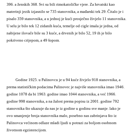
396. a ženskih 368. Svi su bili rimokatoličke vjere. Za hrvatski kao
materinji jezik izjasnilo se 735 stanovnika, a mađarski tek 29. Čitalo je i
pisalo 359 stanovnika, a u jednoj je kući prosječno živjelo 11 stanovnika.
U selu je bilo tek 12 zidanih kuća, temelje od cigle imala je jedna, od
nabijene ilovače bile su 3 kuće, a drvenih je bilo 52, 19 ih je bilo
pokriveno crijepom, a 49 šopom.
Godine 1925. u Palinovcu je u 94 kuće živjelo 918 stanovnika, a
prema statističkim podacima Palinovec je najviše stanovnika imao 1946.
godine 1078 da bi 1963. godine imao 1044 stanovnika, a već 1966.
godine 998 stanovnika, a na žalost prema popisu iz 2001. godine 792
stanovnika što ukazuje da nas je iz godine u godinu sve manje. lako je
ovo smanjenje broja stanovnika malo, posebno nas zabrinjava što iz
Palinovca većinom odlaze mladi ljudi u potrazi za boljom osobnom
životnom egzistencijom.