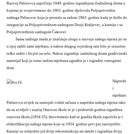
Razvoj Palinovca započinje 1949. godine izgradnjom Zadružnog doma u
kojemu je svojevremeno do 1963. godine djelovala Poljoprivredna
zadruga Palinovec koja je prestala sa radom 1963. godine kada je došlo do
integracije sa Poljoprivrednom zadrugom Donji Kraljevec, a kasnije i sa
Poljoprivrednom zadrugom Čakovec.
Sama zadruga imala je značanju ulogu u razvoju našega mjesta jer su
u njoj radili sami mještani, a nakon drugog svjetskog rata bilo je izuzetno
teško raditi i živjeti na selu. Nakon izgradnje zadružnog doma građevinski
materijal koji je ostao radom mještana ugrađen je i izgrađen vatrogasni
dom.
Napredn
i
mještani
Palinovca uvijek su nastojali voditi računa o napretku našega mjesta tako
da su uvidjeli i značaj Osnovne škole te je i pedesetih godina izgrađena
osnovna škola (1954-55). Istovremeno kad se gradila škola započela je i
elektrifikacija našega mjesta koje se 1954. godine prvi put zasvijetlilo.
Kasnije su uslijediie još dvije rekonstrukcije nn mreže i izgradnja dviju