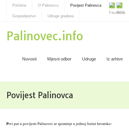
Početna
O Palinovcu
Povijest Palinovca
Gospodarstvo
Udruge građana
Palinovec.info
Novosti
Mjesni odbor
Udruge
Iz arhive
Povijest Palinovca
P
rvi put u povijesti Palinovec se spominje u jednoj listini hrvatsko-