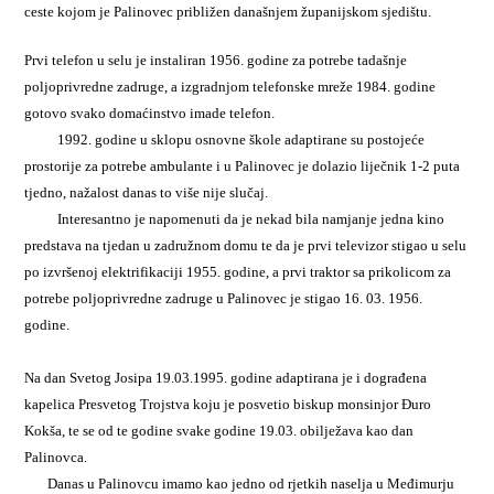
ceste kojom je Palinovec približen današnjem županijskom sjedištu.
Prvi telefon u selu je instaliran 1956. godine za potrebe tadašnje
poljoprivredne zadruge, a izgradnjom telefonske mreže 1984. godine
gotovo svako domaćinstvo imade telefon.
1992. godine u sklopu osnovne škole adaptirane su postojeće
prostorije za potrebe ambulante i u Palinovec je dolazio liječnik 1-2 puta
tjedno, nažalost danas to više nije slučaj.
Interesantno je napomenuti da je nekad bila namjanje jedna kino
predstava na tjedan u zadružnom domu te da je prvi televizor stigao u selu
po izvršenoj elektrifikaciji 1955. godine, a prvi traktor sa prikolicom za
potrebe poljoprivredne zadruge u Palinovec je stigao 16. 03. 1956.
godine.
Na dan Svetog Josipa 19.03.1995. godine adaptirana je i dograđena
kapelica Presvetog Trojstva koju je posvetio biskup monsinjor Đuro
Kokša, te se od te godine svake godine 19.03. obilježava kao dan
Palinovca.
Danas u Palinovcu imamo kao jedno od rjetkih naselja u Međimurju