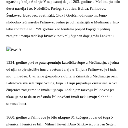
ugarskog kralja Andrije V napisanoj da je 1205. godine u Međimurju bilo
deset naselja i to: Nedelišće, Prelog, Subotica, Belica, Palinovec,
Šenkovec, Buzovec, Sveti Križ, Otok i Goričan odnosno možemo
slobodno reči naselje Palinovec jedno je od najstarijih u Međimurju. Isto
tako spominje se 1259. godine kao feudalni posjed kojega u jednoj
zamjeni imanja tadašnji hrvatski potkralj Stjepan daje grofu Lankretu.
1334. godine prvi se puta spominju katoličke župe u Međimurju, a jedna
od njih svoje sjedište ima u Svetom Juraju u Trnju, a Palinovec je i tada
njoj pripadao. U vrijeme gospodstva obitelji Zrinskih u Međimurju osim
Palinovca sva sela župe Svetog Jurja u Trnju pripadaju Zrinskima, a ova
činjenica zasigurno je imala utjecaja u daljnjem razvoju Palinovca jer
ukazuje na to da su već onda Palinovčani imali neku svoju slobodu i
samostalnost.
1660. godine u Palinovcu je bilo ukupno 31 kućegospodar od toga 5
plemića. Plemići su bili: Mihael Kovač, Đuro Sčitković, Stjepan Seget,