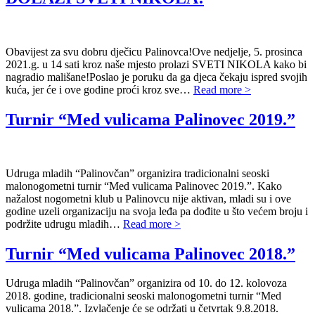
Obavijest za svu dobru dječicu Palinovca!Ove nedjelje, 5. prosinca
2021.g. u 14 sati kroz naše mjesto prolazi SVETI NIKOLA kako bi
nagradio mališane!Poslao je poruku da ga djeca čekaju ispred svojih
kuća, jer će i ove godine proći kroz sve…
Read more >
Turnir “Med vulicama Palinovec 2019.”
Udruga mladih “Palinovčan” organizira tradicionalni seoski
malonogometni turnir “Med vulicama Palinovec 2019.”. Kako
nažalost nogometni klub u Palinovcu nije aktivan, mladi su i ove
godine uzeli organizaciju na svoja leđa pa dođite u što većem broju i
podržite udrugu mladih…
Read more >
Turnir “Med vulicama Palinovec 2018.”
Udruga mladih “Palinovčan” organizira od 10. do 12. kolovoza
2018. godine, tradicionalni seoski malonogometni turnir “Med
vulicama 2018.”. Izvlačenje će se održati u četvrtak 9.8.2018.