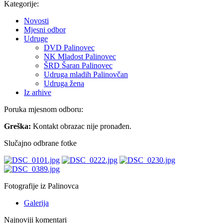
Kategorije:
Novosti
Mjesni odbor
Udruge
DVD Palinovec
NK Mladost Palinovec
ŠRD Šaran Palinovec
Udruga mladih Palinovčan
Udruga žena
Iz arhive
Poruka mjesnom odboru:
Greška:
Kontakt obrazac nije pronađen.
Slučajno odbrane fotke
Fotografije iz Palinovca
Galerija
Najnoviji komentari