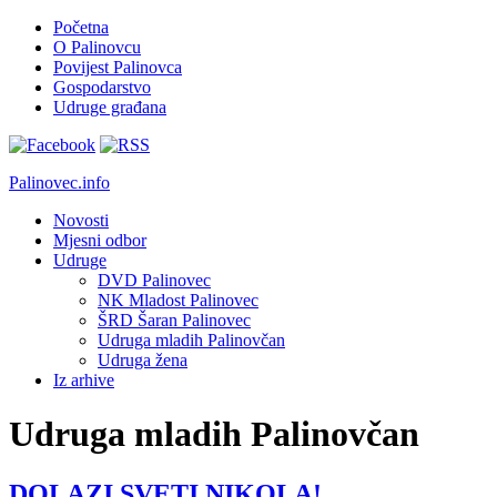
Početna
O Palinovcu
Povijest Palinovca
Gospodarstvo
Udruge građana
Palinovec.info
Novosti
Mjesni odbor
Udruge
DVD Palinovec
NK Mladost Palinovec
ŠRD Šaran Palinovec
Udruga mladih Palinovčan
Udruga žena
Iz arhive
Udruga mladih Palinovčan
DOLAZI SVETI NIKOLA!