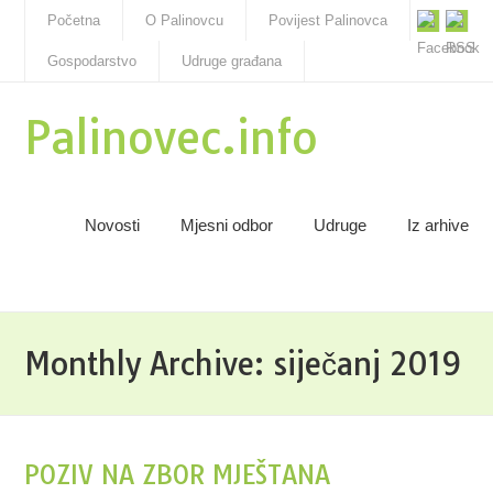
Početna
O Palinovcu
Povijest Palinovca
Gospodarstvo
Udruge građana
Palinovec.info
Novosti
Mjesni odbor
Udruge
Iz arhive
Monthly Archive:
siječanj 2019
POZIV NA ZBOR MJEŠTANA