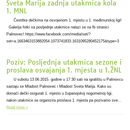
Sveta Marija zadnja utakmica kola
1. MNL
Čestitke dečkima na osvojenom 1. mjestu u 1. međimurskoj ligi!
Galerija fotki sa posljednje utakmice nalazi se na fb stranici
Palinovec! https://www.facebook.com/media/set/?
set=a.1663463153882054.1073741833.1631095280452175&type=3
Poziv: Posljednja utakmica sezone i
proslava osvajanja 1. mjesta u 1.ŽNL
U subotu 13.06.2015. godine u 17:30 sati na igralištu u Palinovcu
sastaju se Mladost Palinovec i Mladost Sveta Marija. Kako su
domaći dečki osigurali 1. mjesto u županojskoj nogometnoj ligi,
nakon utakmice se organizira proslava 1. mjesta pa pozivamo sve…
Read more >