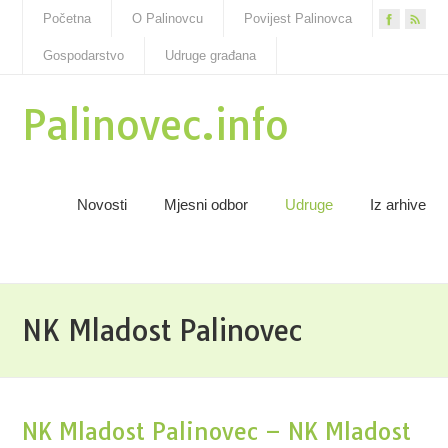
Početna
O Palinovcu
Povijest Palinovca
Gospodarstvo
Udruge građana
Palinovec.info
Novosti
Mjesni odbor
Udruge
Iz arhive
NK Mladost Palinovec
NK Mladost Palinovec – NK Mladost