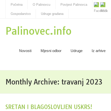
Početna
O Palinovcu
Povijest Palinovca
Gospodarstvo
Udruge građana
Palinovec.info
Novosti
Mjesni odbor
Udruge
Iz arhive
Monthly Archive:
travanj 2023
SRETAN I BLAGOSLOVLJEN USKRS!