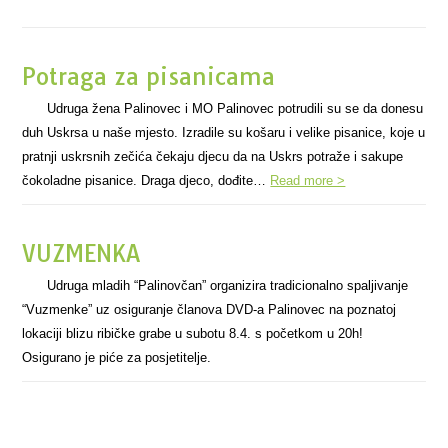
Potraga za pisanicama
Udruga žena Palinovec i MO Palinovec potrudili su se da donesu
duh Uskrsa u naše mjesto. Izradile su košaru i velike pisanice, koje u
pratnji uskrsnih zečića čekaju djecu da na Uskrs potraže i sakupe
čokoladne pisanice. Draga djeco, dođite…
Read more >
VUZMENKA
Udruga mladih “Palinovčan” organizira tradicionalno spaljivanje
“Vuzmenke” uz osiguranje članova DVD-a Palinovec na poznatoj
lokaciji blizu ribičke grabe u subotu 8.4. s početkom u 20h!
Osigurano je piće za posjetitelje.