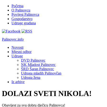
Početna
O Palinovcu
Povijest Palinovca
Gospodarstvo
Udruge građana
Palinovec.info
Novosti
Mjesni odbor
Udruge
DVD Palinovec
NK Mladost Palinovec
ŠRD Šaran Palinovec
Udruga mladih Palinovčan
Udruga žena
Iz arhive
DOLAZI SVETI NIKOLA!
Obavijest za svu dobru dječicu Palinovca!