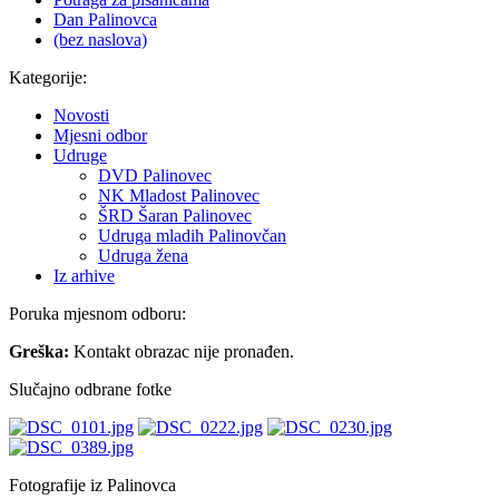
Dan Palinovca
(bez naslova)
Kategorije:
Novosti
Mjesni odbor
Udruge
DVD Palinovec
NK Mladost Palinovec
ŠRD Šaran Palinovec
Udruga mladih Palinovčan
Udruga žena
Iz arhive
Poruka mjesnom odboru:
Greška:
Kontakt obrazac nije pronađen.
Slučajno odbrane fotke
Fotografije iz Palinovca