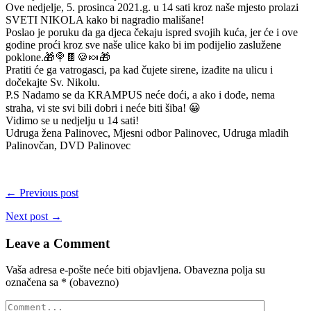
Ove nedjelje, 5. prosinca 2021.g. u 14 sati kroz naše mjesto prolazi
SVETI NIKOLA kako bi nagradio mališane!
Poslao je poruku da ga djeca čekaju ispred svojih kuća, jer će i ove
godine proći kroz sve naše ulice kako bi im podijelio zaslužene
poklone.🎁🍭🍫🍪🍬🎁
Pratiti će ga vatrogasci, pa kad čujete sirene, izađite na ulicu i
dočekajte Sv. Nikolu.
P.S Nadamo se da KRAMPUS neće doći, a ako i dođe, nema
straha, vi ste svi bili dobri i neće biti šiba! 😀
Vidimo se u nedjelju u 14 sati!
Udruga žena Palinovec, Mjesni odbor Palinovec, Udruga mladih
Palinovčan, DVD Palinovec
← Previous post
Next post →
Leave a Comment
Vaša adresa e-pošte neće biti objavljena.
Obavezna polja su
označena sa
* (obavezno)