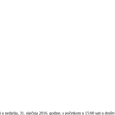
i u nedjelju, 31. siječnja 2016. godine, s početkom u 15:00 sati u dru