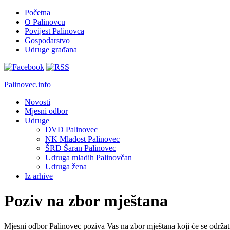
Početna
O Palinovcu
Povijest Palinovca
Gospodarstvo
Udruge građana
Palinovec.info
Novosti
Mjesni odbor
Udruge
DVD Palinovec
NK Mladost Palinovec
ŠRD Šaran Palinovec
Udruga mladih Palinovčan
Udruga žena
Iz arhive
Poziv na zbor mještana
Mjesni odbor Palinovec poziva Vas na zbor mještana koji će se održat