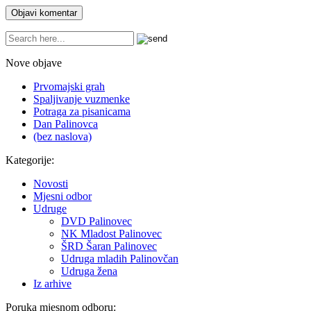
Nove objave
Prvomajski grah
Spaljivanje vuzmenke
Potraga za pisanicama
Dan Palinovca
(bez naslova)
Kategorije:
Novosti
Mjesni odbor
Udruge
DVD Palinovec
NK Mladost Palinovec
ŠRD Šaran Palinovec
Udruga mladih Palinovčan
Udruga žena
Iz arhive
Poruka mjesnom odboru: