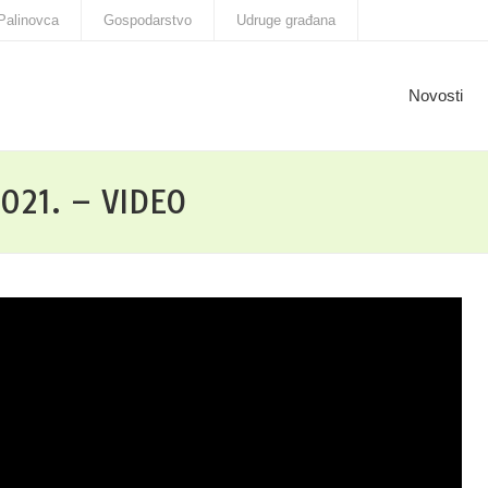
Palinovca
Gospodarstvo
Udruge građana
Novosti
021. – VIDEO