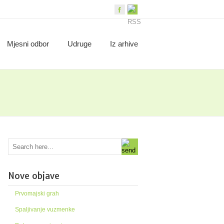
Mjesni odbor
Udruge
Iz arhive
Nove objave
Prvomajski grah
Spaljivanje vuzmenke