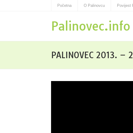
Početna
O Palinovcu
Povijest 
Palinovec.info
PALINOVEC 2013. – 2