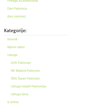
Potraga za pisanicama
Dan Palinovca
(bez naslova)
Kategorije:
Novosti
Mjesni odbor
Udruge
DVD Palinovec
NK Mladost Palinovec
ŠRD Šaran Palinovec
Udruga mladih Palinovčan
Udruga žena
Iz arhive