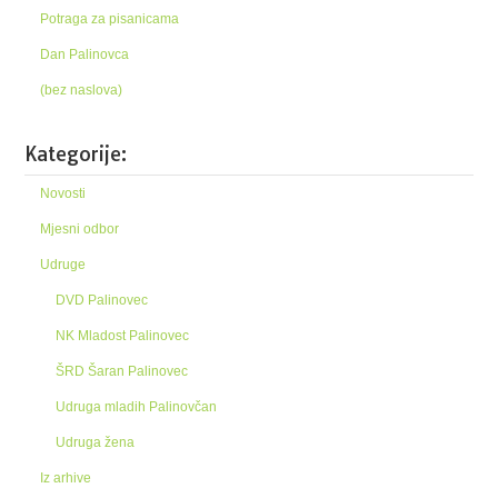
Potraga za pisanicama
Dan Palinovca
(bez naslova)
Kategorije:
Novosti
Mjesni odbor
Udruge
DVD Palinovec
NK Mladost Palinovec
ŠRD Šaran Palinovec
Udruga mladih Palinovčan
Udruga žena
Iz arhive