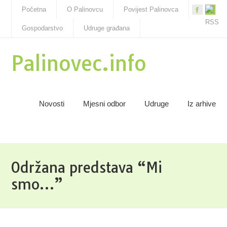
Početna
O Palinovcu
Povijest Palinovca
Gospodarstvo
Udruge građana
Palinovec.info
Novosti
Mjesni odbor
Udruge
Iz arhive
Održana predstava “Mi
smo…”