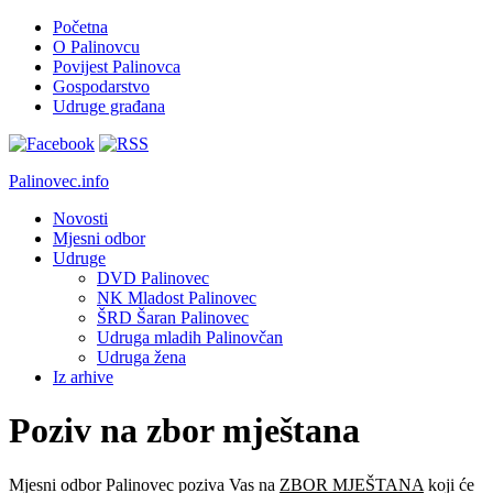
Početna
O Palinovcu
Povijest Palinovca
Gospodarstvo
Udruge građana
Palinovec.info
Novosti
Mjesni odbor
Udruge
DVD Palinovec
NK Mladost Palinovec
ŠRD Šaran Palinovec
Udruga mladih Palinovčan
Udruga žena
Iz arhive
Poziv na zbor mještana
Mjesni odbor Palinovec poziva Vas na
ZBOR MJEŠTANA
koji će