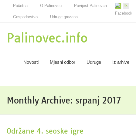
Početna
O Palinovcu
Povijest Palinovca
Gospodarstvo
Udruge građana
Palinovec.info
Novosti
Mjesni odbor
Udruge
Iz arhive
Monthly Archive:
srpanj 2017
Održane 4. seoske igre