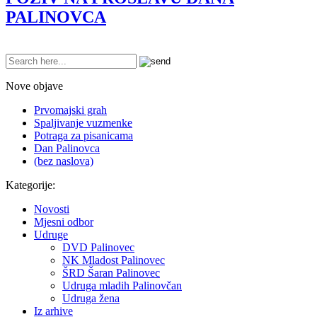
PALINOVCA
Nove objave
Prvomajski grah
Spaljivanje vuzmenke
Potraga za pisanicama
Dan Palinovca
(bez naslova)
Kategorije:
Novosti
Mjesni odbor
Udruge
DVD Palinovec
NK Mladost Palinovec
ŠRD Šaran Palinovec
Udruga mladih Palinovčan
Udruga žena
Iz arhive