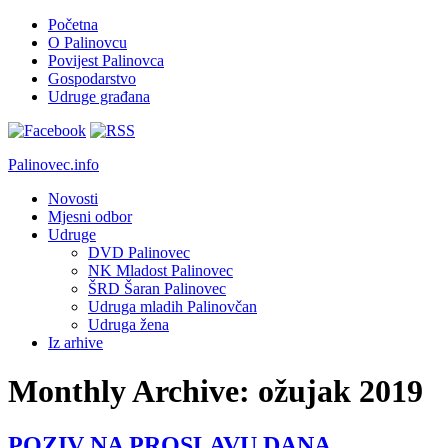
Početna
O Palinovcu
Povijest Palinovca
Gospodarstvo
Udruge građana
Palinovec.info
Novosti
Mjesni odbor
Udruge
DVD Palinovec
NK Mladost Palinovec
ŠRD Šaran Palinovec
Udruga mladih Palinovčan
Udruga žena
Iz arhive
Monthly Archive:
ožujak 2019
POZIV NA PROSLAVU DANA