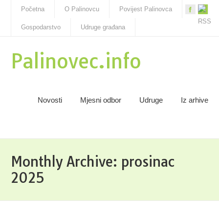
Početna
O Palinovcu
Povijest Palinovca
Gospodarstvo
Udruge građana
Palinovec.info
Novosti
Mjesni odbor
Udruge
Iz arhive
Monthly Archive:
prosinac
2025