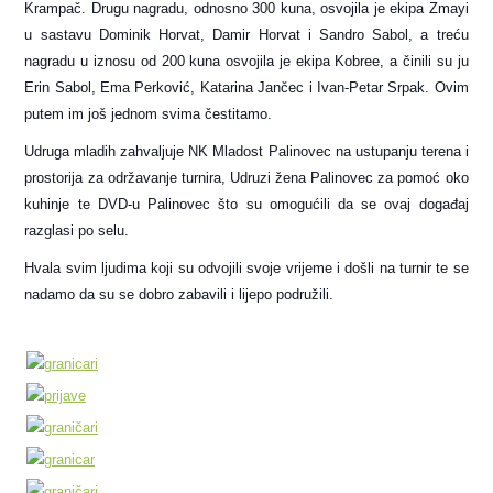
Krampač. Drugu nagradu, odnosno 300 kuna, osvojila je ekipa Zmayi
u sastavu Dominik Horvat, Damir Horvat i Sandro Sabol, a treću
nagradu u iznosu od 200 kuna osvojila je ekipa Kobree, a činili su ju
Erin Sabol, Ema Perković, Katarina Jančec i Ivan-Petar Srpak. Ovim
putem im još jednom svima čestitamo.
Udruga mladih zahvaljuje NK Mladost Palinovec na ustupanju terena i
prostorija za održavanje turnira, Udruzi žena Palinovec za pomoć oko
kuhinje te DVD-u Palinovec što su omogućili da se ovaj događaj
razglasi po selu.
Hvala svim ljudima koji su odvojili svoje vrijeme i došli na turnir te se
nadamo da su se dobro zabavili i lijepo podružili.