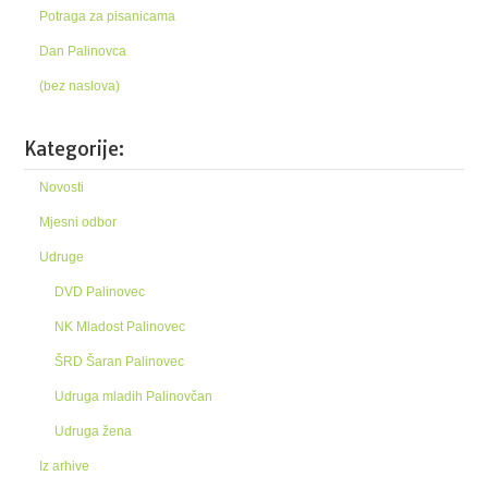
Potraga za pisanicama
Dan Palinovca
(bez naslova)
Kategorije:
Novosti
Mjesni odbor
Udruge
DVD Palinovec
NK Mladost Palinovec
ŠRD Šaran Palinovec
Udruga mladih Palinovčan
Udruga žena
Iz arhive