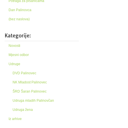
Potraga za pisanicama
Dan Palinovca
(bez naslova)
Kategorije:
Novosti
Mjesni odbor
Udruge
DVD Palinovec
NK Mladost Palinovec
ŠRD Šaran Palinovec
Udruga mladih Palinovčan
Udruga žena
Iz arhive