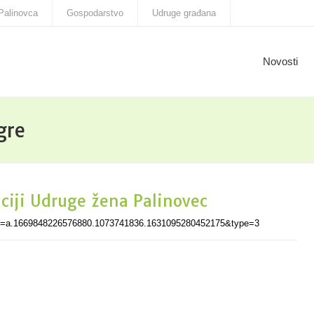
Palinovca
Gospodarstvo
Udruge građana
Novosti
gre
aciji Udruge žena Palinovec
et=a.1669848226576880.1073741836.1631095280452175&type=3