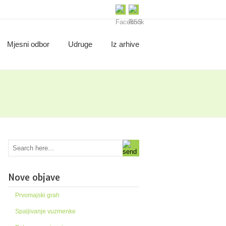
Mjesni odbor
Udruge
Iz arhive
Nove objave
Prvomajski grah
Spaljivanje vuzmenke